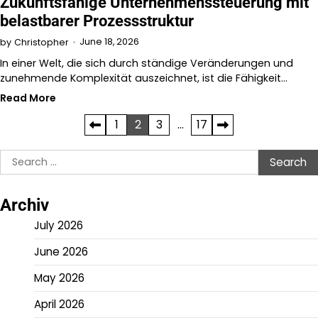
Zukunftsfähige Unternehmenssteuerung mit
belastbarer Prozessstruktur
June 18, 2026
by
Christopher
In einer Welt, die sich durch ständige Veränderungen und
zunehmende Komplexität auszeichnet, ist die Fähigkeit…
Read More
Posts
1
2
3
…
17
pagination
Search
for:
Archiv
July 2026
June 2026
May 2026
April 2026