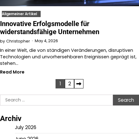
Allgemeiner Artikel
Innovative Erfolgsmodelle für
widerstandsfähige Unternehmen
May 4, 2026
by
Christopher
In einer Welt, die von ständigen Veränderungen, disruptiven
Technologien und unvorhersehbaren Ereignissen geprägt ist,
stehen…
Read More
Posts
1
2
pagination
Search
for:
Archiv
July 2026
June 2026