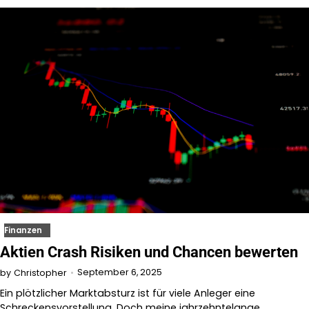
Finanzen
Aktien Crash Risiken und Chancen bewerten
September 6, 2025
by
Christopher
Ein plötzlicher Marktabsturz ist für viele Anleger eine
Schreckensvorstellung. Doch meine jahrzehntelange