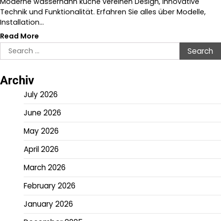
Moderne wasserhahn küche vereinen Design, innovative
Technik und Funktionalität. Erfahren Sie alles über Modelle,
Installation…
Read More
Search
for:
Archiv
July 2026
June 2026
May 2026
April 2026
March 2026
February 2026
January 2026