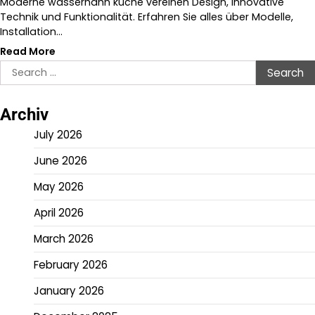
Moderne wasserhahn küche vereinen Design, innovative
Technik und Funktionalität. Erfahren Sie alles über Modelle,
Installation…
Read More
Search
for:
Archiv
July 2026
June 2026
May 2026
April 2026
March 2026
February 2026
January 2026