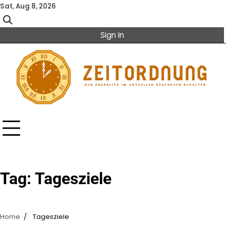
Skip
Sat, Aug 8, 2026
to
content
Sign In
Tag:
Tagesziele
Home
Tagesziele