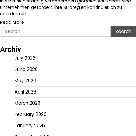
In einer sich ständig verändernden globalen Wirtschaft sind
Unternehmen gefordert, ihre Strategien kontinuierlich zu
überdenken…
Read More
Search
for:
Archiv
July 2026
June 2026
May 2026
April 2026
March 2026
February 2026
January 2026