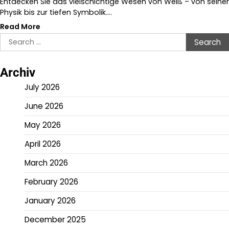
Entdecken Sie das vielschichtige Wesen von Weiß – von seiner
Physik bis zur tiefen Symbolik.…
Read More
Search
for:
Archiv
July 2026
June 2026
May 2026
April 2026
March 2026
February 2026
January 2026
December 2025