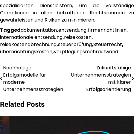
spezialisierten Dienstleistern, um die vollständige
Compliance in allen betroffenen Rechtsräumen zu
gewährleisten und Risiken zu minimieren.
Tagged
dokumentation
,
entsendung
,
firmenrichtlinien
,
internationale entsendung
,
reisekosten
,
reisekostenabrechnung
,
steuerprüfung
,
Steuerrecht
,
übernachtungskosten
,
verpflegungsmehraufwand
Nachhaltige
Zukunftsfähige
Post
Erfolgsmodelle für
Unternehmensstrategien
navigation
moderne
mit klarer
Unternehmensstrategien
Erfolgsorientierung
Related Posts