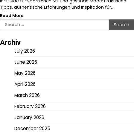
Ihr Guide für sportlichen Stil und gesunde Mode: Praktische
Tipps, authentische Erfahrungen und Inspiration für…
Read More
Search
for:
Archiv
July 2026
June 2026
May 2026
April 2026
March 2026
February 2026
January 2026
December 2025