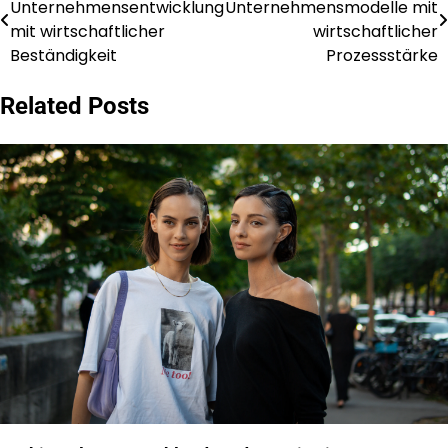
Unternehmensentwicklung
Unternehmensmodelle mit
navigation
mit wirtschaftlicher
wirtschaftlicher
Beständigkeit
Prozessstärke
Related Posts