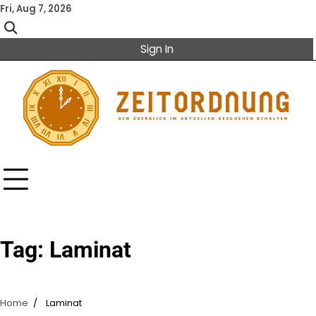
Skip
Fri, Aug 7, 2026
to
content
Sign In
Tag:
Laminat
Home
Laminat