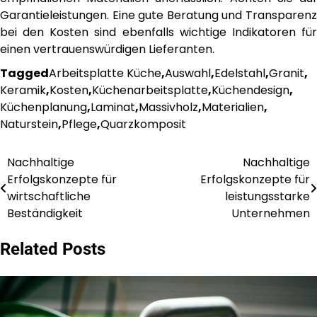
Garantieleistungen. Eine gute Beratung und Transparenz
bei den Kosten sind ebenfalls wichtige Indikatoren für
einen vertrauenswürdigen Lieferanten.
Tagged
Arbeitsplatte Küche
,
Auswahl
,
Edelstahl
,
Granit
,
Keramik
,
Kosten
,
Küchenarbeitsplatte
,
Küchendesign
,
Küchenplanung
,
Laminat
,
Massivholz
,
Materialien
,
Naturstein
,
Pflege
,
Quarzkomposit
Nachhaltige
Nachhaltige
Post
Erfolgskonzepte für
Erfolgskonzepte für
navigation
wirtschaftliche
leistungsstarke
Beständigkeit
Unternehmen
Related Posts