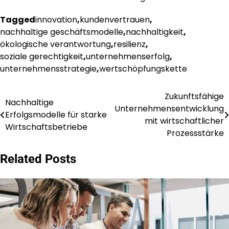
Tagged
innovation
,
kundenvertrauen
,
nachhaltige geschäftsmodelle
,
nachhaltigkeit
,
ökologische verantwortung
,
resilienz
,
soziale gerechtigkeit
,
unternehmenserfolg
,
unternehmensstrategie
,
wertschöpfungskette
Zukunftsfähige
Post
Nachhaltige
Unternehmensentwicklung
Erfolgsmodelle für starke
navigation
mit wirtschaftlicher
Wirtschaftsbetriebe
Prozessstärke
Related Posts