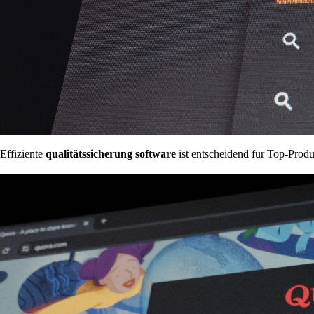
Effiziente
qualitätssicherung software
ist entscheidend für Top-Produ