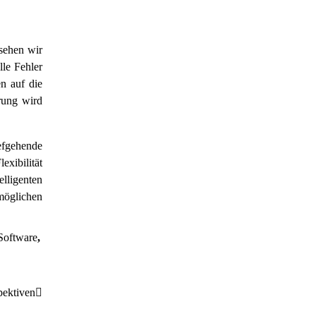
 sehen wir
lle Fehler
n auf die
rung wird
efgehende
exibilität
elligenten
möglichen
 Software
,
pektiven