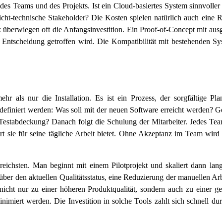
 des Teams und des Projekts. Ist ein Cloud-basiertes System sinnvoller
cht-technische Stakeholder? Die Kosten spielen natürlich auch eine R
nz überwiegen oft die Anfangsinvestition. Ein Proof-of-Concept mit au
ge Entscheidung getroffen wird. Die Kompatibilität mit bestehenden S
.
hr als nur die Installation. Es ist ein Prozess, der sorgfältige Pl
efiniert werden: Was soll mit der neuen Software erreicht werden? G
e Testabdeckung? Danach folgt die Schulung der Mitarbeiter. Jedes Te
sie für seine tägliche Arbeit bietet. Ohne Akzeptanz im Team wird s
reichsten. Man beginnt mit einem Pilotprojekt und skaliert dann lan
z über den aktuellen Qualitätsstatus, eine Reduzierung der manuellen Ar
icht nur zu einer höheren Produktqualität, sondern auch zu einer ge
inimiert werden. Die Investition in solche Tools zahlt sich schnell dur