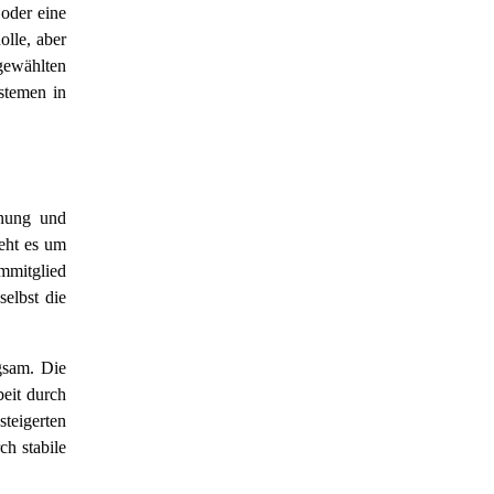
 oder eine
olle, aber
sgewählten
ystemen in
anung und
eht es um
ammitglied
elbst die
gsam. Die
beit durch
steigerten
ch stabile