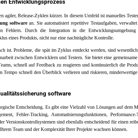
en Entwicklungsprozess
n agiler, Release-Zyklen kürzer. In diesem Umfeld ist manuelles Testen
rung software
an. Sie automatisiert repetitive Testaufgaben, verwaltet 
von Fehlern. Durch die Integration in die Entwicklungsumgebung
us eines Produkts, nicht nur eine nachträgliche Kontrolle.
ch ist. Probleme, die spät im Zyklus entdeckt werden, sind wesentlich
arbeit zwischen Entwicklern und Testern. Sie bietet eine gemeinsame
eams, schnell auf Feedback zu reagieren und kontinuierlich die Produ
n Tempo schnell den Überblick verlieren und riskieren, minderwertig
ualitätssicherung software
ategische Entscheidung. Es gibt eine Vielzahl von Lösungen auf dem M
ement, Fehler-Tracking, Automatisierungsfunktionen, Performance-
der Versionskontrollsystemen sind ebenfalls entscheidend für einen rei
mit Ihrem Team und der Komplexität Ihrer Projekte wachsen können.