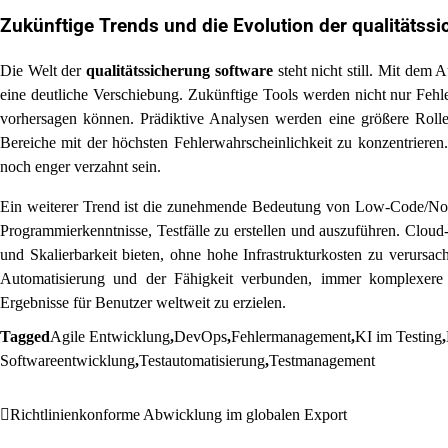
Zukünftige Trends und die Evolution der
qualitätss
Die Welt der
qualitätssicherung software
steht nicht still. Mit dem
eine deutliche Verschiebung. Zukünftige Tools werden nicht nur Fehle
vorhersagen können. Prädiktive Analysen werden eine größere Rolle 
Bereiche mit der höchsten Fehlerwahrscheinlichkeit zu konzentriere
noch enger verzahnt sein.
Ein weiterer Trend ist die zunehmende Bedeutung von Low-Code/No-
Programmierkenntnisse, Testfälle zu erstellen und auszuführen. Cloud-
und Skalierbarkeit bieten, ohne hohe Infrastrukturkosten zu verursa
Automatisierung und der Fähigkeit verbunden, immer komplexere S
Ergebnisse für Benutzer weltweit zu erzielen.
Tagged
Agile Entwicklung
,
DevOps
,
Fehlermanagement
,
KI im Testing
,
Softwareentwicklung
,
Testautomatisierung
,
Testmanagement
Post
Richtlinienkonforme Abwicklung im globalen Export