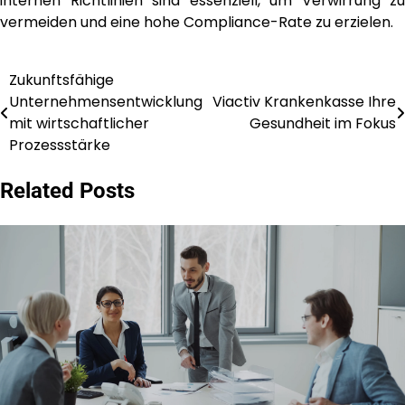
internen Richtlinien sind essenziell, um Verwirrung zu
vermeiden und eine hohe Compliance-Rate zu erzielen.
Zukunftsfähige
Post
Unternehmensentwicklung
Viactiv Krankenkasse Ihre
navigation
mit wirtschaftlicher
Gesundheit im Fokus
Prozessstärke
Related Posts