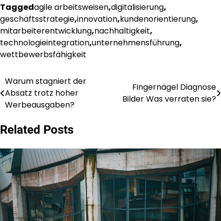
Tagged
agile arbeitsweisen
,
digitalisierung
,
geschäftsstrategie
,
innovation
,
kundenorientierung
,
mitarbeiterentwicklung
,
nachhaltigkeit
,
technologieintegration
,
unternehmensführung
,
wettbewerbsfähigkeit
Warum stagniert der
Post
Fingernägel Diagnose
Absatz trotz hoher
Bilder Was verraten sie?
navigation
Werbeausgaben?
Related Posts