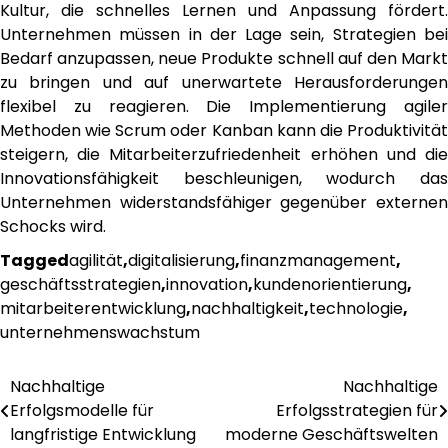
Kultur, die schnelles Lernen und Anpassung fördert.
Unternehmen müssen in der Lage sein, Strategien bei
Bedarf anzupassen, neue Produkte schnell auf den Markt
zu bringen und auf unerwartete Herausforderungen
flexibel zu reagieren. Die Implementierung agiler
Methoden wie Scrum oder Kanban kann die Produktivität
steigern, die Mitarbeiterzufriedenheit erhöhen und die
Innovationsfähigkeit beschleunigen, wodurch das
Unternehmen widerstandsfähiger gegenüber externen
Schocks wird.
Tagged
agilität
,
digitalisierung
,
finanzmanagement
,
geschäftsstrategien
,
innovation
,
kundenorientierung
,
mitarbeiterentwicklung
,
nachhaltigkeit
,
technologie
,
unternehmenswachstum
Nachhaltige
Nachhaltige
Post
Erfolgsmodelle für
Erfolgsstrategien für
navigation
langfristige Entwicklung
moderne Geschäftswelten